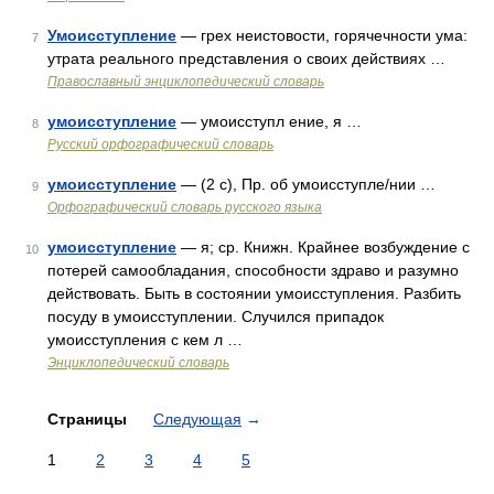
Умоисступление
— грех неистовости, горячечности ума:
7
утрата реального представления о своих действиях …
Православный энциклопедический словарь
умоисступление
— умоисступл ение, я …
8
Русский орфографический словарь
умоисступление
— (2 с), Пр. об умоисступле/нии …
9
Орфографический словарь русского языка
умоисступление
— я; ср. Книжн. Крайнее возбуждение с
10
потерей самообладания, способности здраво и разумно
действовать. Быть в состоянии умоисступления. Разбить
посуду в умоисступлении. Случился припадок
умоисступления с кем л …
Энциклопедический словарь
Страницы
Следующая
→
1
2
3
4
5