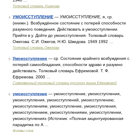
1940 …
Толковый словарь Ушакова
УМОИССТУПЛЕНИЕ
— УМОИССТУПЛЕНИЕ, я, ср.
4
(книжн.). Возбуждённое состояние с потерей способности
разумного поведения. Действовать в умоисступлении.
Прийти в у. Дойти до умоисступления. Толковый словарь
Ожегова. С.И. Ожегов, Н.Ю. Шведова. 1949 1992 …
Толковый словарь Ожегова
Умоисступление
— ср. Состояние крайнего возбуждения с
5
потерей самообладания, способности здраво и разумно
действовать. Толковый словарь Ефремовой. Т. Ф.
Ефремова. 2000 …
Современный толковый словарь русского языка Ефремовой
умоисступление
— умоисступление, умоисступления,
6
умоисступления, умоисступлений, умоисступлению,
умоисступлениям, умоисступление, умоисступления,
умоисступлением, умоисступлениями, умоисступлении,
умоисступлениях (Источник: «Полная акцентуированная
парадигма по А …
Формы слов