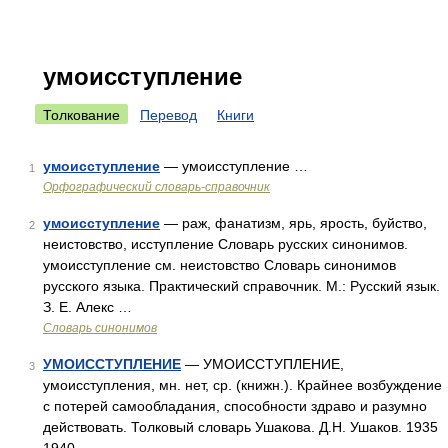
умоисступление
Толкование
Перевод
Книги
умоисступление
— умоисступление …
1
Орфографический словарь-справочник
умоисступление
— раж, фанатизм, ярь, ярость, буйство,
2
неистовство, исступление Словарь русских синонимов.
умоисступление см. неистовство Словарь синонимов
русского языка. Практический справочник. М.: Русский язык.
З. Е. Алекс …
Словарь синонимов
УМОИССТУПЛЕНИЕ
— УМОИССТУПЛЕНИЕ,
3
умоисступления, мн. нет, ср. (книжн.). Крайнее возбуждение
с потерей самообладания, способности здраво и разумно
действовать. Толковый словарь Ушакова. Д.Н. Ушаков. 1935